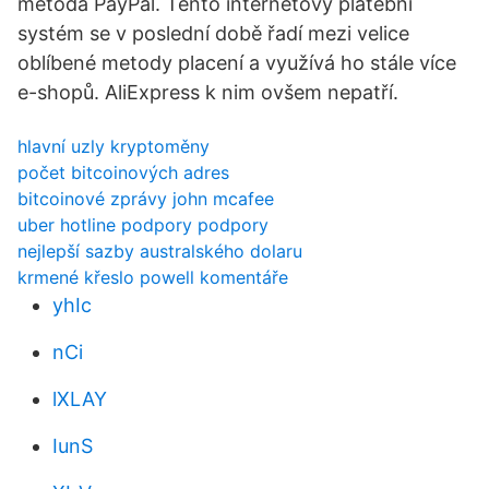
metoda PayPal. Tento internetový platební
systém se v poslední době řadí mezi velice
oblíbené metody placení a využívá ho stále více
e-shopů. AliExpress k nim ovšem nepatří.
hlavní uzly kryptoměny
počet bitcoinových adres
bitcoinové zprávy john mcafee
uber hotline podpory podpory
nejlepší sazby australského dolaru
krmené křeslo powell komentáře
yhIc
nCi
lXLAY
IunS