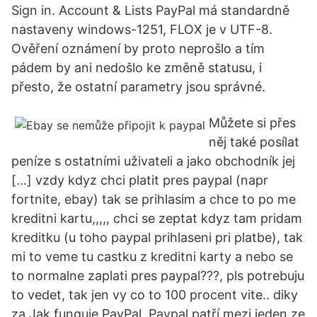
Sign in. Account & Lists PayPal má standardně
nastaveny windows-1251, FLOX je v UTF-8.
Ověření oznámení by proto neprošlo a tím
pádem by ani nedošlo ke změně statusu, i
přesto, že ostatní parametry jsou správné.
Můžete si přes
něj také posílat
peníze s ostatními uživateli a jako obchodník jej
[…] vzdy kdyz chci platit pres paypal (napr
fortnite, ebay) tak se prihlasim a chce to po me
kreditni kartu,,,,, chci se zeptat kdyz tam pridam
kreditku (u toho paypal prihlaseni pri platbe), tak
mi to veme tu castku z kreditni karty a nebo se
to normalne zaplati pres paypal???, pls potrebuju
to vedet, tak jen vy co to 100 procent vite.. diky
za Jak funguje PayPal. Paypal patří mezi jeden ze