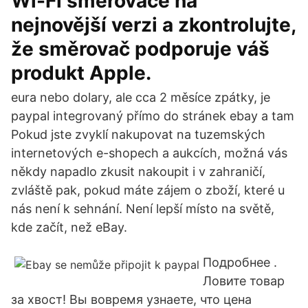
Wi-Fi směrovače na
nejnovější verzi a zkontrolujte,
že směrovač podporuje váš
produkt Apple.
eura nebo dolary, ale cca 2 měsíce zpátky, je
paypal integrovaný přímo do stránek ebay a tam
Pokud jste zvyklí nakupovat na tuzemských
internetových e-shopech a aukcích, možná vás
někdy napadlo zkusit nakoupit i v zahraničí,
zvláště pak, pokud máte zájem o zboží, které u
nás není k sehnání. Není lepší místo na světě,
kde začít, než eBay.
Подробнее .
Ловите товар
за хвост! Вы вовремя узнаете, что цена