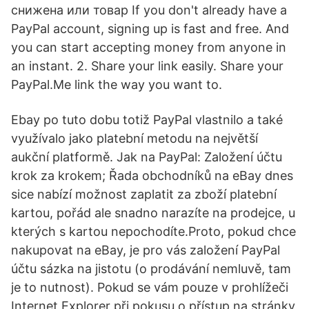
снижена или товар If you don't already have a
PayPal account, signing up is fast and free. And
you can start accepting money from anyone in
an instant. 2. Share your link easily. Share your
PayPal.Me link the way you want to.
Ebay po tuto dobu totiž PayPal vlastnilo a také
využívalo jako platební metodu na největší
aukční platformě. Jak na PayPal: Založení účtu
krok za krokem; Řada obchodníků na eBay dnes
sice nabízí možnost zaplatit za zboží platební
kartou, pořád ale snadno narazíte na prodejce, u
kterých s kartou nepochodíte.Proto, pokud chce
nakupovat na eBay, je pro vás založení PayPal
účtu sázka na jistotu (o prodávání nemluvě, tam
je to nutnost). Pokud se vám pouze v prohlížeči
Internet Explorer při pokusu o přístup na stránky