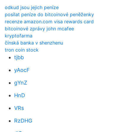
odkud jsou jejich peníze
posílat peníze do bitcoinové peněženky
recenze amazon.com visa rewards card
bitcoinové zprávy john mcafee
kryptofarma
čínská banka v shenzhenu
tron coin stock
tjbb
yAocF
gYnZ
HnD
VRs
RzDHG