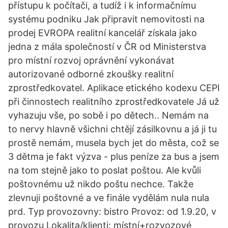
přístupu k počítači, a tudíž i k informačnímu
systému podniku Jak připravit nemovitosti na
prodej EVROPA realitní kancelář získala jako
jedna z mála společností v ČR od Ministerstva
pro místní rozvoj oprávnění vykonávat
autorizované odborné zkoušky realitní
zprostředkovatel. Aplikace etického kodexu CEPI
při činnostech realitního zprostředkovatele Já už
vyhazuju vše, po sobě i po dětech.. Nemám na
to nervy hlavně všichni chtějí zásilkovnu a já ji tu
prostě nemám, musela bych jet do města, což se
3 dětma je fakt výzva - plus peníze za bus a jsem
na tom stejně jako to poslat poštou. Ale kvůli
poštovnému už nikdo poštu nechce. Takže
zlevnuji poštovné a ve finále vydělám nula nula
prd. Typ provozovny: bistro Provoz: od 1.9.20, v
provozu Lokalita/klienti: místní+rozvozové