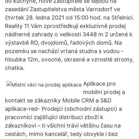
do kuchyně, nové Zastupitelé se sejdou na
zasedání Zastupitelstva města Varnsdorf ve
čtvrtek 28. ledna 2021 od 15:00 hod. na Střelnici.
Reality 11 Vám zprostředkují exkluzivně prodej
nádherné zahrady o velikosti 3448 m 2 určené k
výstavbě RD, dvojdomů, řadových domů. Na
pozemku se nachází vrtaná studna s vodou -
hloubka 12m, ovocné, okrasné a vzrostlé stromy,
chatka.
Aplikace pro
mobilní prodej a
kontakt se zákazníky Mobile CRM a S&D
aplikace-red- Prodejci (obchodní zástupci) a
pracovníci zajišťující distribuci zboží k
zákazníkovi – ti všichni tráví většinu času na
cestách, mimo kancelář, tedy obvykle i bez