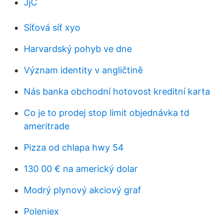
JjC
Síťová síť xyo
Harvardský pohyb ve dne
Význam identity v angličtině
Nás banka obchodní hotovost kreditní karta
Co je to prodej stop limit objednávka td
ameritrade
Pizza od chlapa hwy 54
130 00 € na americký dolar
Modrý plynový akciový graf
Poleniex